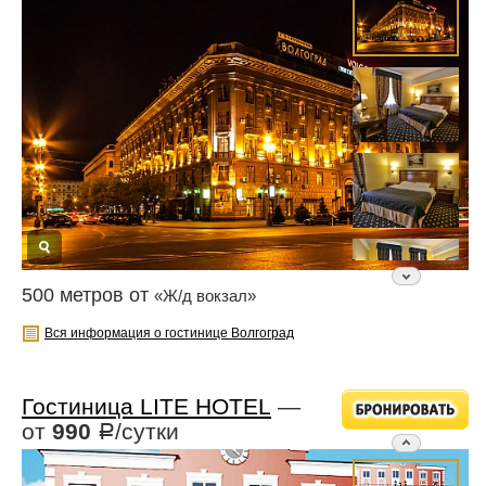
500 метров от
«Ж/д вокзал»
Вся информация о гостинице Волгоград
Гостиница LITE HOTEL
—
от
990
/сутки
Р