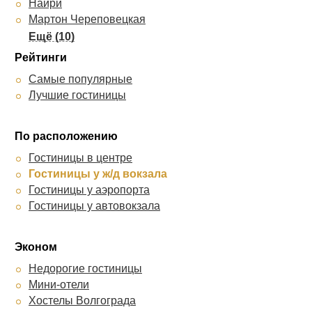
Наири
Мартон Череповецкая
Мартон на Рокоссовского
Hotel Friends
Рейтинги
Октябрьская
Самые популярные
Алькор
Лучшие гостиницы
9 мая
Территория комфорта
Максимум
По расположению
Бриз
Гостиницы в центре
Спутник
Гостиницы у ж/д вокзала
Домик
Гостиницы у аэропорта
Гостиницы у автовокзала
Эконом
Недорогие гостиницы
Мини-отели
Хостелы Волгограда