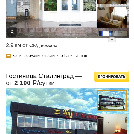
2.9 км от
«Ж/д вокзал»
Вся информация о гостинице Царицынская
Гостиница Сталинград
—
от
2 100
/сутки
Р