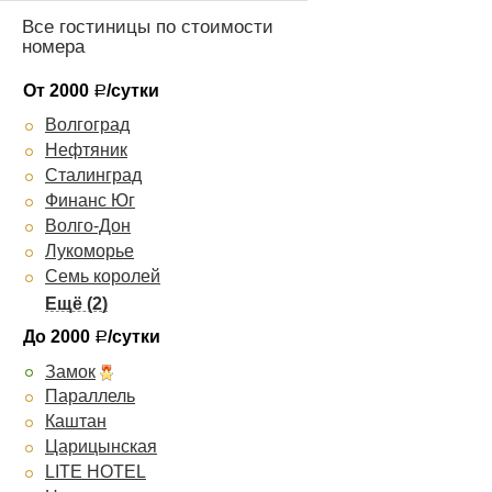
Все гостиницы по стоимости
номера
От 2000
/сутки
Р
Волгоград
Нефтяник
Сталинград
Финанс Юг
Волго-Дон
Лукоморье
Семь королей
CROWN
Hotel Gallery Park Volgograd
До 2000
/сутки
Р
Замок
Параллель
Каштан
Царицынская
LITE HOTEL