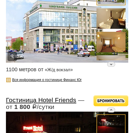
1100 метров от
«Ж/д вокзал»
Вся информация о гостинице Финанс Юг
Гостиница Hotel Friends
—
от
1 800
/сутки
Р